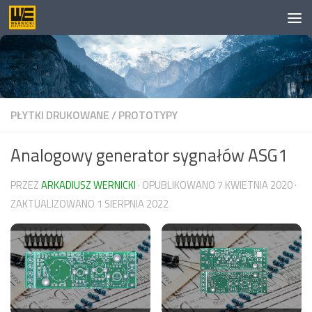
Skip to content
PŁYTKI DRUKOWANE
/
PROTOTYPY
Analogowy generator sygnałów ASG1
PRZEZ
ARKADIUSZ WERNICKI
· OPUBLIKOWANO
7 KWIETNIA 2020
·
ZAKTUALIZOWANO
1 SIERPNIA 2022